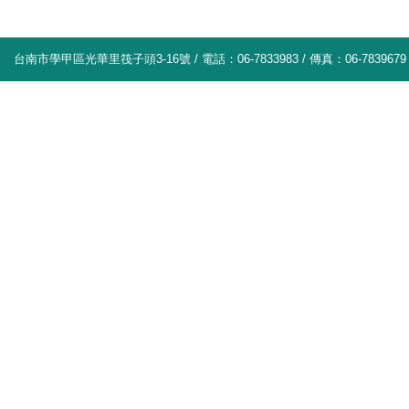
台南市學甲區光華里筏子頭3-16號 / 電話：06-7833983 / 傳真：06-7839679