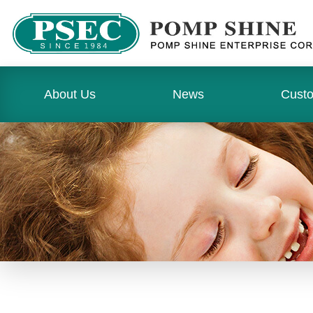
About Us
News
Cust