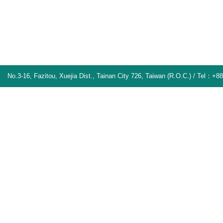
No.3-16, Fazitou, Xuejia Dist., Tainan City 726, Taiwan (R.O.C.) / Tel：