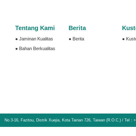
Tentang Kami
Berita
Kust
● Jaminan Kualitas
● Berita
● Kust
● Bahan Berkualitas
No.3-16, Fazitou, Distrik Xuejia, Kota Tainan 726, Taiwan (R.O.C.) / Te