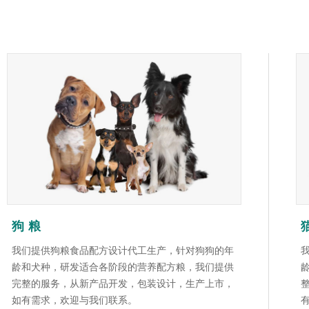
狗 粮
我们提供狗粮食品配方设计代工生产，针对狗狗的年
龄和犬种，研发适合各阶段的营养配方粮，我们提供
完整的服务，从新产品开发，包装设计，生产上市，
如有需求，欢迎与我们联系。