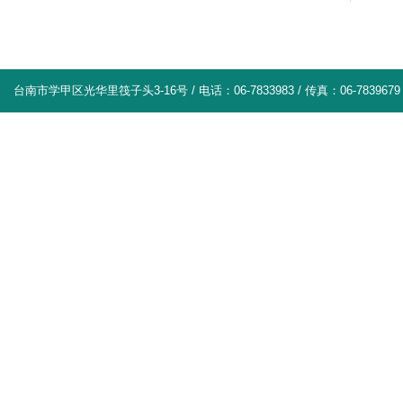
台南市学甲区光华里筏子头3-16号 / 电话：06-7833983 / 传真：06-7839679