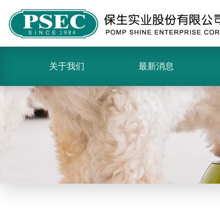
关于我们
最新消息